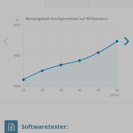
Monatsgehalt (hochgerechnet auf 40 Stunden)
- Min.
Frauen / Männer
- Mittelwert
- Max.
Softwaretester: