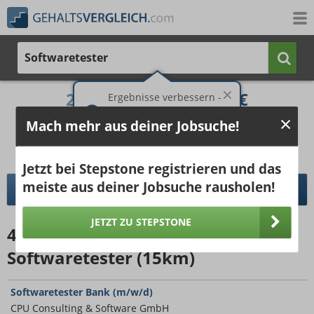
Softwaretester
2.958 €
4.535 €
Ergebnisse verbessern -
jetzt Ort hinzufügen!
25%
50%
25%
Mach mehr aus deiner Jobsuche!
Bruttogehalt bei 40 Wochenstunden.
Ort hinzufügen
pro Jahr
pro Monat
Jetzt bei Stepstone registrieren und das
meiste aus deiner Jobsuche rausholen!
DETAILLIERTER GEHALTSVERGLEICH
JETZT ZU STEPSTONE
40052
Jobangebote
für
Softwaretester (15km)
Softwaretester Bank (m/w/d)
CPU Consulting & Software GmbH