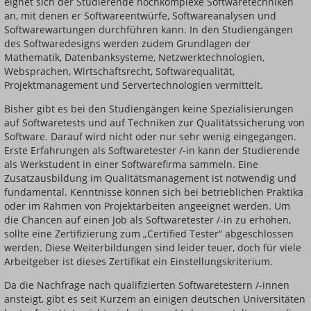
eignet sich der Studierende hochkomplexe Softwaretechniken
an, mit denen er Softwareentwürfe, Softwareanalysen und
Softwarewartungen durchführen kann. In den Studiengängen
des Softwaredesigns werden zudem Grundlagen der
Mathematik, Datenbanksysteme, Netzwerktechnologien,
Websprachen, Wirtschaftsrecht, Softwarequalität,
Projektmanagement und Servertechnologien vermittelt.
Bisher gibt es bei den Studiengängen keine Spezialisierungen
auf Softwaretests und auf Techniken zur Qualitätssicherung von
Software. Darauf wird nicht oder nur sehr wenig eingegangen.
Erste Erfahrungen als Softwaretester /-in kann der Studierende
als Werkstudent in einer Softwarefirma sammeln. Eine
Zusatzausbildung im Qualitätsmanagement ist notwendig und
fundamental. Kenntnisse können sich bei betrieblichen Praktika
oder im Rahmen von Projektarbeiten angeeignet werden. Um
die Chancen auf einen Job als Softwaretester /-in zu erhöhen,
sollte eine Zertifizierung zum „Certified Tester“ abgeschlossen
werden. Diese Weiterbildungen sind leider teuer, doch für viele
Arbeitgeber ist dieses Zertifikat ein Einstellungskriterium.
Da die Nachfrage nach qualifizierten Softwaretestern /-innen
ansteigt, gibt es seit Kurzem an einigen deutschen Universitäten