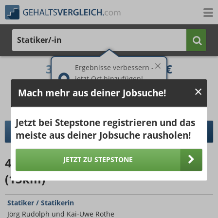
Statiker/-in
3.174 €
4.337 €
Ergebnisse verbessern -
jetzt Ort hinzufügen!
25%
50%
25%
Mach mehr aus deiner Jobsuche!
Bruttogehalt bei 40 Wochenstunden.
Ort hinzufügen
pro Jahr
pro Monat
Jetzt bei Stepstone registrieren und das
DETAILLIERTER GEHALTSVERGLEICH
meiste aus deiner Jobsuche rausholen!
446
Jobangebote
für Statiker/-in
JETZT ZU STEPSTONE
(15km)
Statiker / Statikerin
Jörg Rudolph und Kai-Uwe Rothe