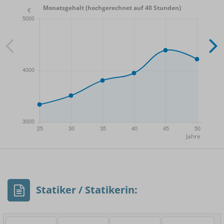
Monatsgehalt (hochgerechnet auf 40 Stunden)
- Min.
Frauen / Männer
- Mittelwert
- Max.
Statiker / Statikerin: