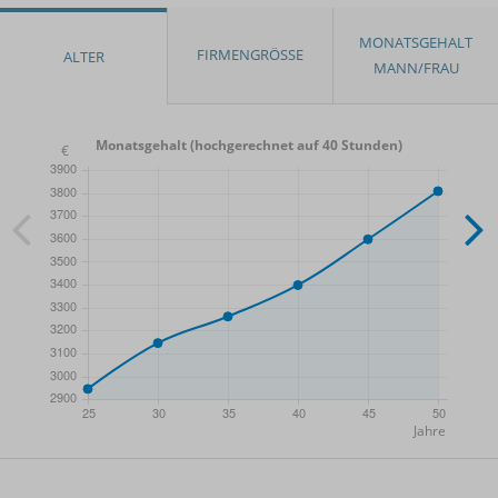
Monatsgehalt (hochgerechnet auf 40 Stunden)
- Min.
Frauen / Männer
- Mittelwert
- Max.