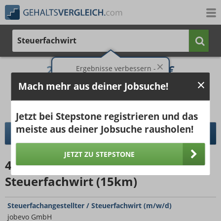
Steuerfachwirt
2.844 €
3.870 €
Ergebnisse verbessern -
jetzt Ort hinzufügen!
Mach mehr aus deiner Jobsuche!
25%
50%
25%
Bruttogehalt bei 40 Wochenstunden.
Ort hinzufügen
pro Jahr
pro Monat
Jetzt bei Stepstone registrieren und das
meiste aus deiner Jobsuche rausholen!
DETAILLIERTER GEHALTSVERGLEICH
JETZT ZU STEPSTONE
4811
Jobangebote
für
Steuerfachwirt (15km)
Steuerfachangestellter / Steuerfachwirt (m/w/d)
jobevo GmbH