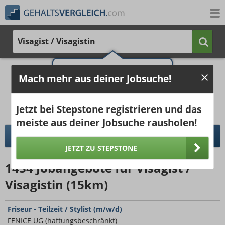
Visagist / Visagistin
2.211 €
3.000 €
Ergebnisse verbessern -
Mach mehr aus deiner Jobsuche!
jetzt Ort hinzufügen!
25%
50%
25%
Bruttogehalt bei 40 Wochenstunden.
Ort hinzufügen
Jetzt bei Stepstone registrieren und das
pro Jahr
pro Monat
meiste aus deiner Jobsuche rausholen!
DETAILLIERTER GEHALTSVERGLEICH
JETZT ZU STEPSTONE
1434
Jobangebote
für Visagist /
Visagistin (15km)
Friseur - Teilzeit / Stylist (m/w/d)
FENICE UG (haftungsbeschränkt)