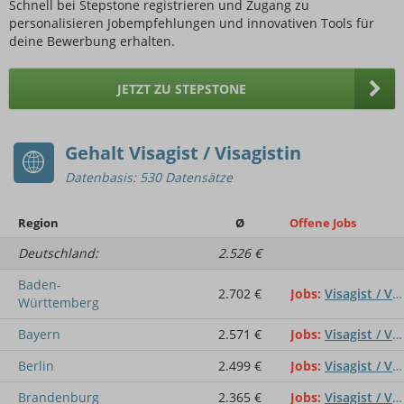
Schnell bei Stepstone registrieren und Zugang zu
personalisieren Jobempfehlungen und innovativen Tools für
deine Bewerbung erhalten.
JETZT ZU STEPSTONE
Gehalt Visagist / Visagistin
Datenbasis: 530 Datensätze
Region
Ø
Offene Jobs
Deutschland:
2.526 €
Baden-
2.702 €
Jobs
Visagist / Visagistin
Württemberg
Bayern
2.571 €
Jobs
Visagist / Visagistin
Berlin
2.499 €
Jobs
Visagist / Visagistin
Brandenburg
2.365 €
Jobs
Visagist / Visagistin