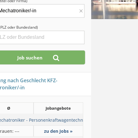
titel oder Firma)
×
, PLZ oder Bundesland)
ung nach Geschlecht KFZ-
oniker/-in
Ø
Jobangebote
chatroniker - Personenkraftwagentechnik
rauen: ---
zu den Jobs »