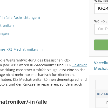
Was:
(Job
in (alle Fachrichtungen)
Wo:
(Ort
roniker/-in
zungen
m/r KFZ-Mechatroniker/-in
die Weiterentwicklung des klassischen Kfz-
Verteil
m Jahr 2003 waren KFZ-Mechaniker und KFZ-
Elektriker
Mechatr
ntwicklung moderner Kraftfahrzeuge lässt eine solche
age nicht mehr nur mechanisch funktionieren,
te haben. Kfz-Mechatroniker können dementsprechend
otors und der Karosserie reparieren, sondern auch
KFZ Me
atroniker/-in (alle
F