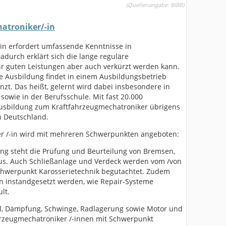
(
Quellenangabe:
BIBB)
atroniker/-in
in erfordert umfassende Kenntnisse in
durch erklärt sich die lange reguläre
ehr guten Leistungen aber auch verkürzt werden kann.
he Ausbildung findet in einem Ausbildungsbetrieb
nzt. Das heißt, gelernt wird dabei insbesondere in
sowie in der Berufsschule. Mit fast 20.000
Ausbildung zum Kraftfahrzeugmechatroniker übrigens
n Deutschland.
r /-in wird mit mehreren Schwerpunkten angeboten:
ng steht die Prüfung und Beurteilung von Bremsen,
us. Auch Schließanlage und Verdeck werden vom /von
Schwerpunkt Karosserietechnik begutachtet. Zudem
n instandgesetzt werden, wie Repair-Systeme
lt.
, Dämpfung, Schwinge, Radlagerung sowie Motor und
hrzeugmechatroniker /-innen mit Schwerpunkt