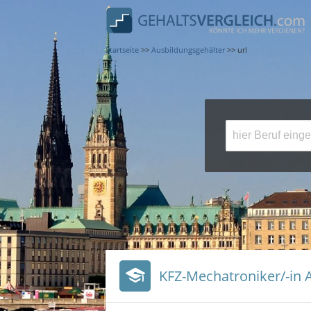
Startseite
>>
Ausbildungsgehälter
>>
url
KFZ-Mechatroniker/-in 