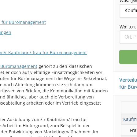
Was:
(Job
au für Büromanagement
Wo:
(Ort
zungen
zum/r Kaufmann/-frau für Büromanagement
r Büromanagement
gehört zu den klassischen
t er doch auf vielfältige Einsatzmöglichkeiten vor.
euten für Büromanagement die Wege ins Sekretariat,
Verteil
. Je nach Abteilung kümmern sie sich dann um
für Bü
erfassen von Briefen, die Kommunikation mit Kunden
d ähnliches, aber auch die Vorbereitung von
seabteilung arbeiten oder im Vertrieb eingesetzt
Kaufm
 einer Ausbildung zum/-r Kaufmann/-frau für
rbeit im Hintergrund, zum Beispiel in der
Fra
r der Entwicklung von Marketingmaßnahmen. Im