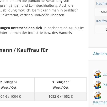
 vor allem um die pünktliche Bezahlung von
Kaufm
gseingängen und Lohnbuchhaltung. Auch die
 Ausbildung möglich. Damit kann man in praktisch
Män
n Sekretariat, Vertrieb und/oder Finanzen
Kaufm
tungen unterscheiden sich
, je nachdem ob Azubis im
 Unternehmen der Industrie bzw. des Handels
mann / Kauffrau für
Ähnlich
Ju
2. Lehrjahr
3. Lehrjahr
Ka
West
/
Ost
West
/
Ost
004 €
/
1004 €
1052 €
/
1052 €
Kaufmann