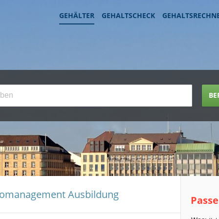
GEHÄLTER
GEHALTSCHECK
GEHALTSRECHN
BE
üromanagement Ausbildung
Passe