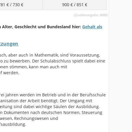
781 €
/
730 €
900 €
/
851 €
(
Quellenangabe:
BIBB)
h Alter, Geschlecht und Bundesland hier:
Gehalt als
etzungen
sch, aber auch in Mathematik, sind Voraussetzung,
o zu bewerben. Der Schulabschluss spielt dabei eine
tionen stimmen, kann man auch mit
uf werden.
rei Jahren werden im Betrieb und in der Berufsschule
rganisation der Arbeit benötigt. Der Umgang mit
itung sind dabei wichtige Säulen der Ausbildung.
 von Dokumenten nach deutschen Normen, Steuerung
nalwesen, Rechnungswesen und
fsausbildung.