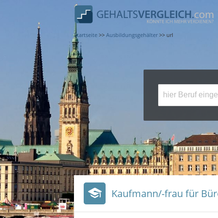
Startseite
>>
Ausbildungsgehälter
>>
url
Kaufmann/-frau für B