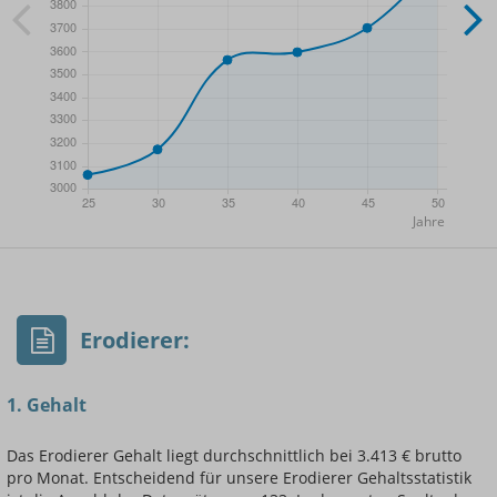
- Min.
Frauen / Männer
- Mittelwert
- Max.
Erodierer:
1. Gehalt
Das Erodierer Gehalt liegt durchschnittlich bei 3.413 € brutto
pro Monat. Entscheidend für unsere Erodierer Gehaltsstatistik
Einsteigerin / Einsteiger