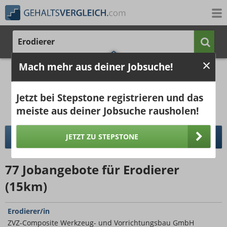
Erodierer
Mach mehr aus deiner Jobsuche!
2.861 €
4.164 €
Ergebnisse verbessern -
jetzt Ort hinzufügen!
25%
50%
25%
Jetzt bei Stepstone registrieren und das
Bruttogehalt bei 40 Wochenstunden.
Ort hinzufügen
meiste aus deiner Jobsuche rausholen!
pro Jahr
pro Monat
JETZT ZU STEPSTONE
DETAILLIERTER GEHALTSVERGLEICH
77
Jobangebote
für Erodierer
(15km)
Erodierer/in
ZVZ-Composite Werkzeug- und Vorrichtungsbau GmbH