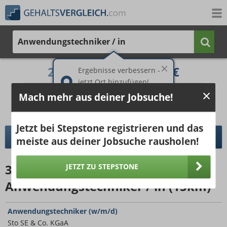
Anwendungstechniker / in
2.950 €
4.293 €
Ergebnisse verbessern -
jetzt Ort hinzufügen!
25%
50%
25%
Mach mehr aus deiner Jobsuche!
Bruttogehalt bei 40 Wochenstunden.
Ort hinzufügen
pro Jahr
pro Monat
Jetzt bei Stepstone registrieren und das
DETAILLIERTER GEHALTSVERGLEICH
meiste aus deiner Jobsuche rausholen!
304
Jobangebote
für
JETZT ZU STEPSTONE
Anwendungstechniker / in (15km)
Anwendungstechniker (w/m/d)
Sto SE & Co. KGaA