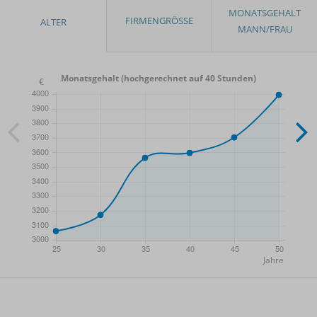
Monatsgehalt (hochgerechnet auf 40 Stunden)
- Min.
Frauen / Männer
- Mittelwert
- Max.