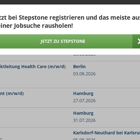
 Care Management (m/w/d)
Biberach
bH & Co.KG
25.07.2026
tzt bei Stepstone registrieren und das meiste au
iner Jobsuche rausholen!
 1-5 (m/w/d) in Berlin
Berlin
03.08.2026
JETZT ZU STEPSTONE
 (m/w/d) in Berlin
Berlin
03.08.2026
jektleitung Health Care (m/w/d)
Berlin
03.08.2026
nt (m/w/d)
Hamburg
27.07.2026
Hamburg
31.07.2026
Karlsdorf-Neuthard bei Karlsr
KG
05.08.2026