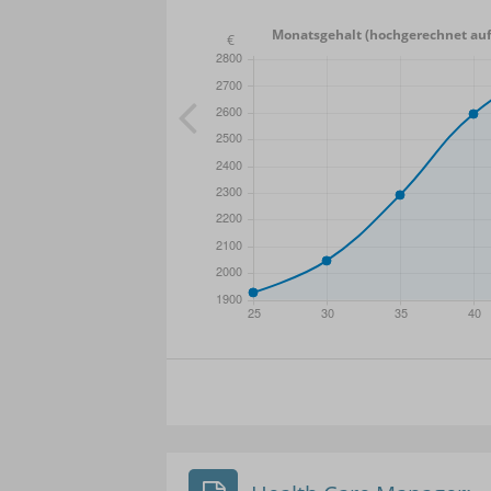
Monatsgehalt (hochgerechnet auf
- Min.
Frauen / Männer
- Mittelwert
- Ma