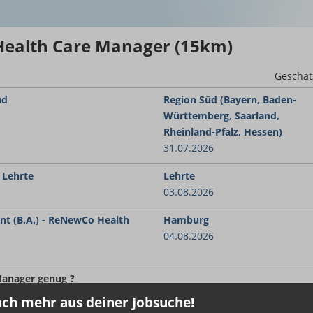
Health Care Manager (15km)
Geschät
üd
Region Süd (Bayern, Baden-
Württemberg, Saarland,
Rheinland-Pfalz, Hessen)
31.07.2026
 Lehrte
Lehrte
03.08.2026
t (B.A.) - ReNewCo Health
Hamburg
04.08.2026
Manager
genug ?
ch mehr aus deiner Jobsuche!
en GehaltsCheck.