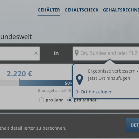
GEHÄLTER
GEHALTSCHECK
GEHALTSRECHN
bundesweit
×
in
Ergebnisse verbessern -
2.220 €
3.747 €
jetzt Ort hinzufügen!
50%
Bruttogehalt bei 40 Wochenstunden.
Ort hinzufügen
pro Jahr
pro Monat
DET
halt detaillierter zu berechnen.