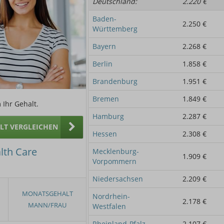
Deutschland:
2.220 €
Baden-
2.250 €
Württemberg
Bayern
2.268 €
Berlin
1.858 €
Brandenburg
1.951 €
Bremen
1.849 €
 Ihr Gehalt.
Hamburg
2.287 €
ALT VERGLEICHEN
Hessen
2.308 €
lth Care
Mecklenburg-
1.909 €
Vorpommern
Niedersachsen
2.209 €
Nordrhein-
2.178 €
Westfalen
Rheinland-Pfalz
2.107 €