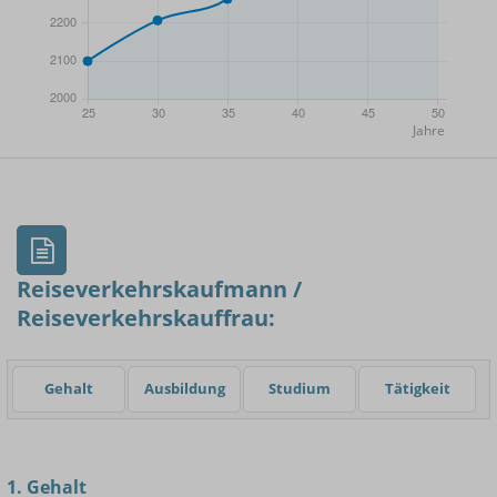
- Min.
Frauen / Männer
- Mittelwert
- Max.
Reiseverkehrskaufmann /
Reiseverkehrskauffrau:
Einsteigerin / Einsteiger
Gehalt
Ausbildung
Studium
Tätigkeit
1. Gehalt