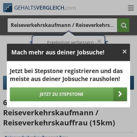
Reiseverkehrskaufmann / Reiseverkehrskauffrau
1.986 €
2.812 €
Ergebnisse verbessern -
jetzt Ort hinzufügen!
Mach mehr aus deiner Jobsuche!
25%
50%
25%
Bruttogehalt bei 40 Wochenstunden.
Ort hinzufügen
pro Jahr
pro Monat
Jetzt bei Stepstone registrieren und das
meiste aus deiner Jobsuche rausholen!
DETAILLIERTER GEHALTSVERGLEICH
JETZT ZU STEPSTONE
69
Jobangebote
für
Reiseverkehrskaufmann /
Reiseverkehrskauffrau (15km)