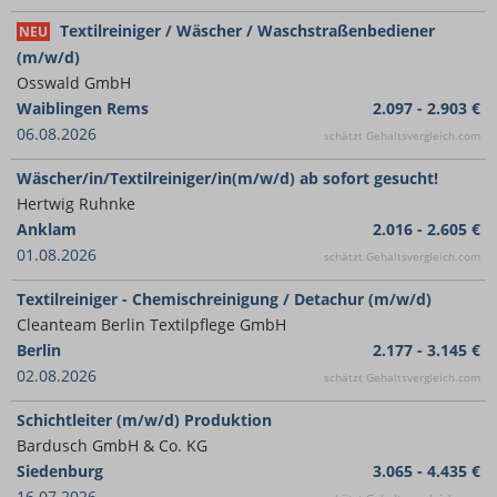
Textilreiniger / Wäscher / Waschstraßenbediener
NEU
(m/w/d)
Osswald GmbH
Waiblingen Rems
2.097 - 2.903 €
06.08.2026
schätzt Gehaltsvergleich.com
Wäscher/in/Textilreiniger/in(m/w/d) ab sofort gesucht!
Hertwig Ruhnke
Anklam
2.016 - 2.605 €
01.08.2026
schätzt Gehaltsvergleich.com
Textilreiniger - Chemischreinigung / Detachur (m/w/d)
Cleanteam Berlin Textilpflege GmbH
Berlin
2.177 - 3.145 €
02.08.2026
schätzt Gehaltsvergleich.com
Schichtleiter (m/w/d) Produktion
Bardusch GmbH & Co. KG
Siedenburg
3.065 - 4.435 €
16.07.2026