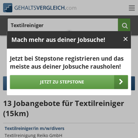
Textilreiniger
Mach mehr aus deiner Jobsuche!
1.686 €
2.192 €
Ergebnisse verbessern -
jetzt Ort hinzufügen!
25%
50%
25%
Jetzt bei Stepstone registrieren und das
Bruttogehalt bei 40 Wochenstunden.
Ort hinzufügen
meiste aus deiner Jobsuche rausholen!
pro Jahr
pro Monat
JETZT ZU STEPSTONE
DETAILLIERTER GEHALTSVERGLEICH
13
Jobangebote
für Textilreiniger
(15km)
Textilreiniger/in m/w/divers
Textilreinigung Reiko GmbH