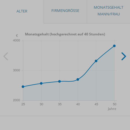
Monatsgehalt (hochgerechnet auf 40 Stunden)
- Min.
Frauen / Männer
- Mittelwert
- Max.