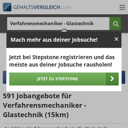
Verfahrensmechaniker - Glastechnik
2.070 €
3.124 €
Mach mehr aus deiner Jobsuche!
Ergebnisse verbessern -
jetzt Ort hinzufügen!
25%
50%
25%
Jetzt bei Stepstone registrieren und das
Bruttogehalt bei 40 Wochenstunden.
Ort hinzufügen
meiste aus deiner Jobsuche rausholen!
pro Jahr
pro Monat
DETAILLIERTER GEHALTSVERGLEICH
JETZT ZU STEPSTONE
591
Jobangebote
für
Verfahrensmechaniker -
Glastechnik (15km)