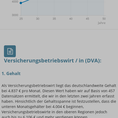
- Min.
Frauen / Männer
- Mittelwert
- Max.
Versicherungsbetriebswirt / in (DVA):
1. Gehalt
Einsteigerin / Einsteiger
Als Versicherungsbetriebswirt liegt das deutschlandweite Gehalt
bei 4.837 € pro Monat. Diesen Wert haben wir auf Basis von 457
Datensätzen ermittelt, die wir in den letzten zwei Jahren erfasst
haben. Hinsichtlich der Gehaltsspanne ist festzustellen, dass die
unteren Monatsgehälter bei 4.004 € beginnen,
Versicherungsbetriebswirte in den oberen Regionen jedoch
auch bis zu 6.106 € und mehr verdienen können.