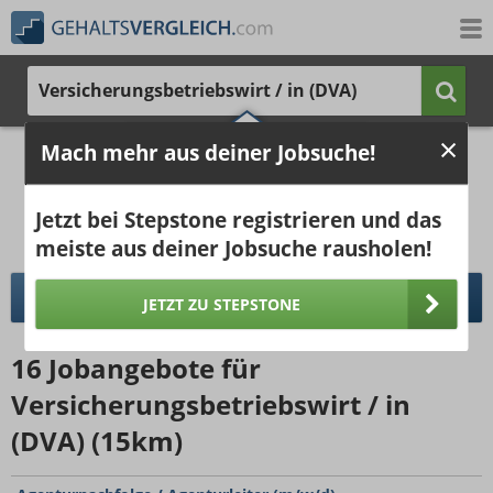
Versicherungsbetriebswirt / in (DVA)
4.004 €
6.106 €
Mach mehr aus deiner Jobsuche!
Ergebnisse verbessern -
jetzt Ort hinzufügen!
25%
50%
25%
Jetzt bei Stepstone registrieren und das
Bruttogehalt bei 40 Wochenstunden.
Ort hinzufügen
meiste aus deiner Jobsuche rausholen!
pro Jahr
pro Monat
DETAILLIERTER GEHALTSVERGLEICH
JETZT ZU STEPSTONE
16
Jobangebote
für
Versicherungsbetriebswirt / in
(DVA) (15km)