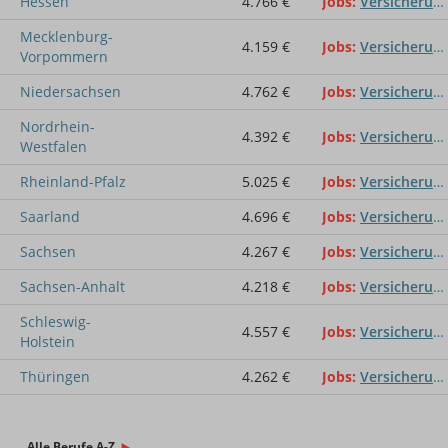
Hessen
4.766 €
Jobs
Versicherungsbetriebswirt / in (DVA)
Mecklenburg-
4.159 €
Jobs
Versicherungsbetriebswirt / in (DVA)
Vorpommern
Niedersachsen
4.762 €
Jobs
Versicherungsbetriebswirt / in (DVA)
Nordrhein-
4.392 €
Jobs
Versicherungsbetriebswirt / in (DVA)
Westfalen
Rheinland-Pfalz
5.025 €
Jobs
Versicherungsbetriebswirt / in (DVA)
Saarland
4.696 €
Jobs
Versicherungsbetriebswirt / in (DVA)
Sachsen
4.267 €
Jobs
Versicherungsbetriebswirt / in (DVA)
Sachsen-Anhalt
4.218 €
Jobs
Versicherungsbetriebswirt / in (DVA)
Schleswig-
4.557 €
Jobs
Versicherungsbetriebswirt / in (DVA)
Holstein
Thüringen
4.262 €
Jobs
Versicherungsbetriebswirt / in (DVA)
Alle Berufe A-Z