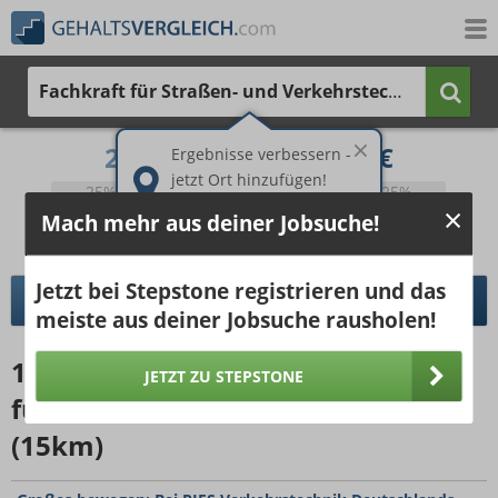
Fachkraft für Straßen- und Verkehrstechnik
2.556 €
3.754 €
Ergebnisse verbessern -
jetzt Ort hinzufügen!
25%
50%
25%
Bruttogehalt bei 40 Wochenstunden.
Mach mehr aus deiner Jobsuche!
Ort hinzufügen
pro Jahr
pro Monat
Jetzt bei Stepstone registrieren und das
DETAILLIERTER GEHALTSVERGLEICH
meiste aus deiner Jobsuche rausholen!
16571
Jobangebote
für Fachkraft
JETZT ZU STEPSTONE
für Straßen- und Verkehrstechnik
(15km)