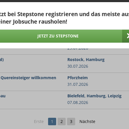
Pforzheim
02.08.2026
tzt bei Stepstone registrieren und das meiste au
iner Jobsuche rausholen!
chwuchspolier (m/w/d)
Frankfurt, Erfurt
28.07.2026
JETZT ZU STEPSTONE
u (m/w/d)
Lahnstein
29.07.2026
d)
Rostock, Hamburg
30.07.2026
h Quereinsteiger willkommen
Pforzheim
31.07.2026
bau
Bielefeld, Hamburg, Leipzig
07.08.2026
Erste
1
2
3
Nächste