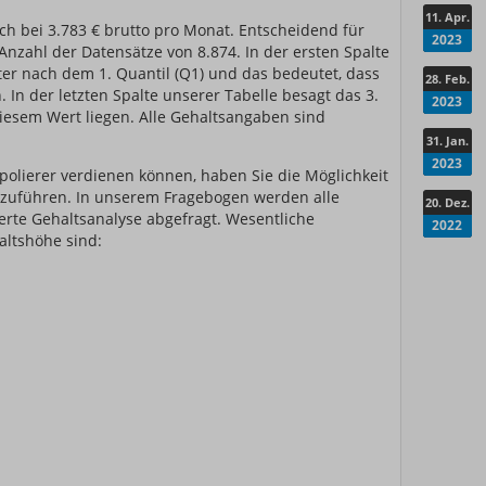
11. Apr.
ich bei 3.783 € brutto pro Monat. Entscheidend für
2023
e Anzahl der Datensätze von 8.874. In der ersten Spalte
ter nach dem 1. Quantil (Q1) und das bedeutet, dass
28. Feb.
 In der letzten Spalte unserer Tabelle besagt das 3.
2023
diesem Wert liegen. Alle Gehaltsangaben sind
31. Jan.
2023
polierer verdienen können, haben Sie die Möglichkeit
zuführen. In unserem Fragebogen werden alle
20. Dez.
ierte Gehaltsanalyse abgefragt. Wesentliche
2022
altshöhe sind: