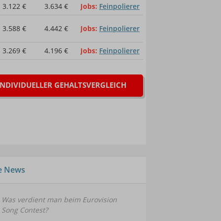
3.122 €
3.634 €
Jobs
Feinpolierer
3.588 €
4.442 €
Jobs
Feinpolierer
3.269 €
4.196 €
Jobs
Feinpolierer
INDIVIDUELLER GEHALTSVERGLEICH
le News
Was verdient man beim Eurovision
Song Contest?