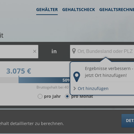
GEHÄLTER
GEHALTSCHECK
GEHALTSRECHN
it
×
in
Ergebnisse verbessern -
3.075 €
4.707 €
jetzt Ort hinzufügen!
50%
Bruttogehalt bei 40 Wochenstunden.
Ort hinzufügen
pro Jahr
pro Monat
DET
halt detaillierter zu berechnen.