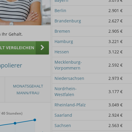
Bayern
3.075 €
Berlin
2.901 €
Brandenburg
2.627 €
Bremen
2.905 €
 Ihr Gehalt.
Hamburg
3.221 €
ALT VERGLEICHEN
Hessen
3.122 €
Mecklenburg-
npolierer
2.592 €
Vorpommern
Niedersachsen
2.973 €
Nordrhein-
3.177 €
Westfalen
Rheinland-Pfalz
3.049 €
 40 Stunden)
Saarland
2.924 €
Sachsen
2.563 €