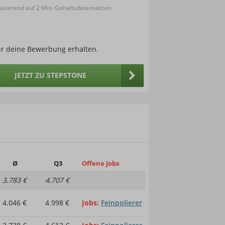
sierend auf 2 Mio. Gehaltsdatensätzen.
ür deine Bewerbung erhalten.
JETZT ZU STEPSTONE
Ø
Q3
Offene Jobs
3.783 €
4.707 €
4.046 €
4.998 €
Jobs
Feinpolierer