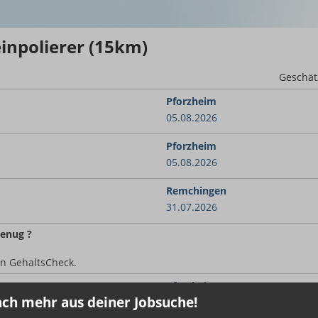
einpolierer (15km)
Geschät
Pforzheim
05.08.2026
Pforzheim
05.08.2026
Remchingen
31.07.2026
enug ?
en GehaltsCheck.
Pforzheim
ch mehr aus deiner Jobsuche!
26.07.2026