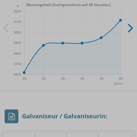
Monatsgehalt (hochgerechnet auf 40 Stunden)
- Min.
Frauen / Männer
- Mittelwert
- Max.
Galvaniseur / Galvaniseurin: