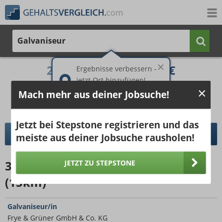
Galvaniseur
2.393 €
3.620 €
Ergebnisse verbessern -
jetzt Ort hinzufügen!
25%
50%
25%
Mach mehr aus deiner Jobsuche!
Bruttogehalt bei 40 Wochenstunden.
Ort hinzufügen
pro Jahr
pro Monat
Jetzt bei Stepstone registrieren und das
DETAILLIERTER GEHALTSVERGLEICH
meiste aus deiner Jobsuche rausholen!
39
Jobangebote
für Galvaniseur
JETZT ZU STEPSTONE
(15km)
Galvaniseur/in
Frye & Grüner GmbH & Co. KG