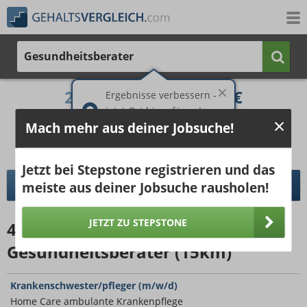
Gesundheitsberater
2.888 €
4.018 €
Ergebnisse verbessern -
jetzt Ort hinzufügen!
25%
50%
25%
Mach mehr aus deiner Jobsuche!
Bruttogehalt bei 40 Wochenstunden.
Ort hinzufügen
pro Jahr
pro Monat
Jetzt bei Stepstone registrieren und das
DETAILLIERTER GEHALTSVERGLEICH
meiste aus deiner Jobsuche rausholen!
JETZT ZU STEPSTONE
48017
Jobangebote
für
Gesundheitsberater (15km)
Krankenschwester/pfleger (m/w/d)
Home Care ambulante Krankenpflege