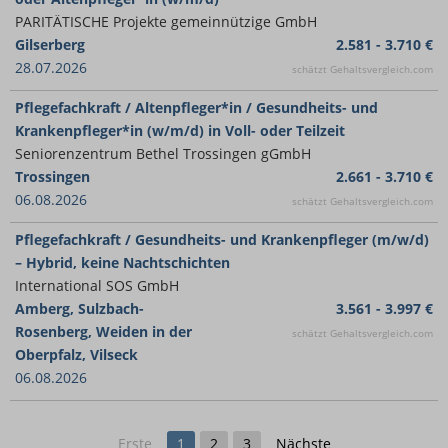
PARITÄTISCHE Projekte gemeinnützige GmbH
Gilserberg
2.581 - 3.710 €
28.07.2026
schätzt Gehaltsvergleich.com
Pflegefachkraft / Altenpfleger*in / Gesundheits- und
Krankenpfleger*in (w/m/d) in Voll- oder Teilzeit
Seniorenzentrum Bethel Trossingen gGmbH
Trossingen
2.661 - 3.710 €
06.08.2026
schätzt Gehaltsvergleich.com
Pflegefachkraft / Gesundheits- und Krankenpfleger (m/w/d)
– Hybrid, keine Nachtschichten
International SOS GmbH
Amberg, Sulzbach-
3.561 - 3.997 €
Rosenberg, Weiden in der
schätzt Gehaltsvergleich.com
Oberpfalz, Vilseck
06.08.2026
Erste
1
2
3
Nächste