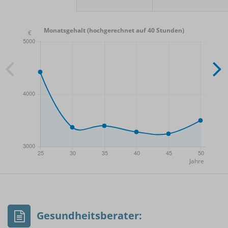
Monatsgehalt (hochgerechnet auf 40 Stunden)
- Min.
Frauen / Männer
- Mittelwert
- Max.
Gesundheitsberater: