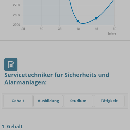
- Min.
Frauen / Männer
- Mittelwert
- Max.
Servicetechniker für Sicherheits und
Alarmanlagen:
Einsteigerin / Einsteiger
Gehalt
Ausbildung
Studium
Tätigkeit
1. Gehalt