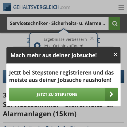
Servicetechniker - Sicherheits- u. Alarmanlagen
2.310 €
3.598 €
Ergebnisse verbessern -
jetzt Ort hinzufügen!
25%
50%
25%
Mach mehr aus deiner Jobsuche!
Bruttogehalt bei 40 Wochenstunden.
Ort hinzufügen
pro Jahr
pro Monat
Jetzt bei Stepstone registrieren und das
DETAILLIERTER GEHALTSVERGLEICH
meiste aus deiner Jobsuche rausholen!
35614
Jobangebote
für
JETZT ZU STEPSTONE
Servicetechniker - Sicherheits- u.
Alarmanlagen (15km)