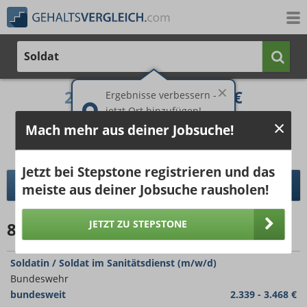
Soldat
2.279 €
4.352 €
Ergebnisse verbessern -
jetzt Ort hinzufügen!
25%
50%
25%
Mach mehr aus deiner Jobsuche!
Bruttogehalt bei 40 Wochenstunden.
Ort hinzufügen
pro Jahr
pro Monat
Jetzt bei Stepstone registrieren und das
DETAILLIERTER GEHALTSVERGLEICH
meiste aus deiner Jobsuche rausholen!
JETZT ZU STEPSTONE
88
Jobangebote
für Soldat (15km)
Soldatin / Soldat im Sanitäts­dienst (m/w/d)
Bundeswehr
bundesweit
2.339 - 3.468 €