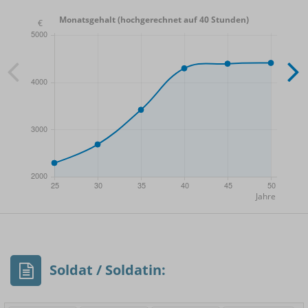
Monatsgehalt (hochgerechnet auf 40 Stunden)
- Min.
Frauen / Männer
- Mittelwert
- Max.
Soldat / Soldatin: