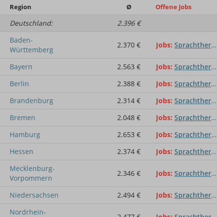
Region
Ø
Offene Jobs
Deutschland:
2.396 €
Baden-
2.370 €
Jobs
Sprachtherapeut / Sprachtherapeutin
Württemberg
Bayern
2.563 €
Jobs
Sprachtherapeut / Sprachtherapeutin
Berlin
2.388 €
Jobs
Sprachtherapeut / Sprachtherapeutin
Brandenburg
2.314 €
Jobs
Sprachtherapeut / Sprachtherapeutin
Bremen
2.048 €
Jobs
Sprachtherapeut / Sprachtherapeutin
Hamburg
2.653 €
Jobs
Sprachtherapeut / Sprachtherapeutin
Hessen
2.374 €
Jobs
Sprachtherapeut / Sprachtherapeutin
Mecklenburg-
2.346 €
Jobs
Sprachtherapeut / Sprachtherapeutin
Vorpommern
Niedersachsen
2.494 €
Jobs
Sprachtherapeut / Sprachtherapeutin
Nordrhein-
2.477 €
Jobs
Sprachtherapeut / Sprachtherapeutin