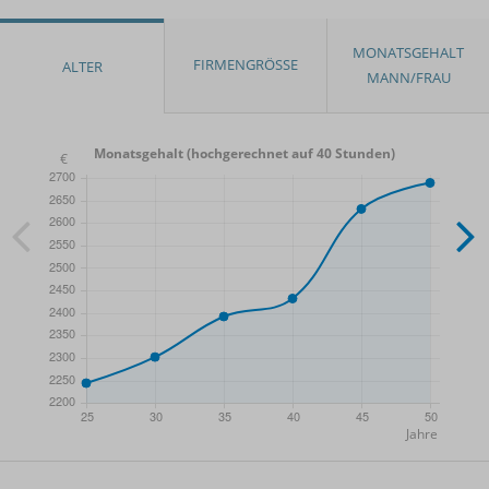
Monatsgehalt (hochgerechnet auf 40 Stunden)
- Min.
Frauen / Männer
- Mittelwert
- Max.