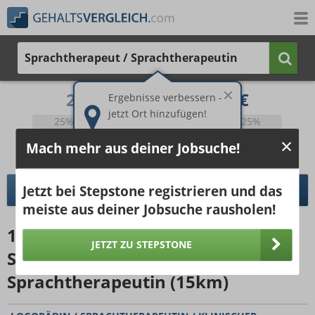
Sprachtherapeut / Sprachtherapeutin
2.110 €
2.839 €
Ergebnisse verbessern -
jetzt Ort hinzufügen!
25%
50%
25%
Bruttogehalt bei 40 Wochenstunden.
Ort hinzufügen
Mach mehr aus deiner Jobsuche!
pro Jahr
pro Monat
Jetzt bei Stepstone registrieren und das
DETAILLIERTER GEHALTSVERGLEICH
meiste aus deiner Jobsuche rausholen!
1645
Jobangebote
für
JETZT ZU STEPSTONE
Sprachtherapeut /
Sprachtherapeutin (15km)