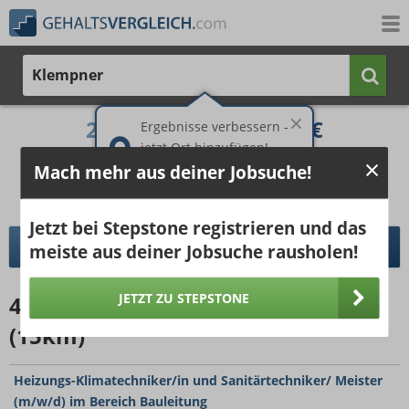
Klempner
2.227 €
3.222 €
Ergebnisse verbessern -
jetzt Ort hinzufügen!
25%
50%
25%
Mach mehr aus deiner Jobsuche!
Bruttogehalt bei 40 Wochenstunden.
Ort hinzufügen
pro Jahr
pro Monat
Jetzt bei Stepstone registrieren und das
DETAILLIERTER GEHALTSVERGLEICH
meiste aus deiner Jobsuche rausholen!
JETZT ZU STEPSTONE
4409
Jobangebote
für Klempner
(15km)
Heizungs-Klimatechniker/in und Sanitärtechniker/ Meister
(m/w/d) im Bereich Bauleitung