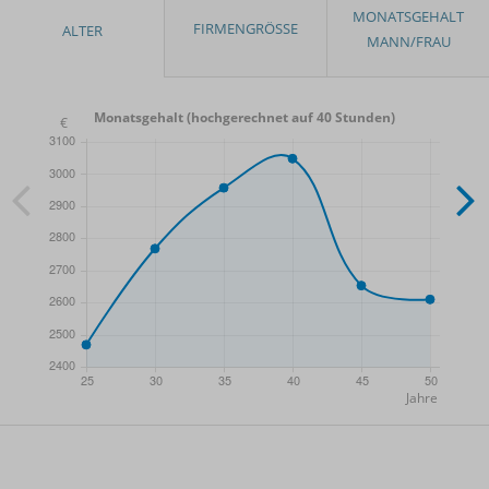
Monatsgehalt (hochgerechnet auf 40 Stunden)
- Min.
Frauen / Männer
- Mittelwert
- Max.