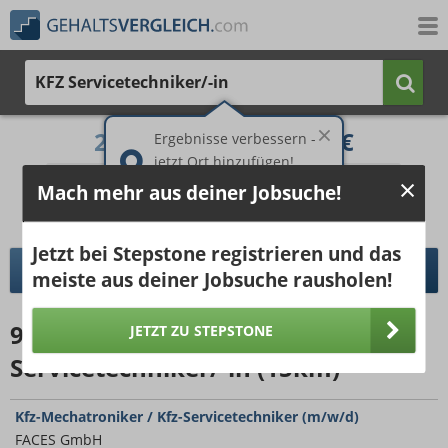
KFZ Servicetechniker/-in
2.377 €
3.236 €
Ergebnisse verbessern -
jetzt Ort hinzufügen!
25%
50%
25%
Mach mehr aus deiner Jobsuche!
Bruttogehalt bei 40 Wochenstunden.
Ort hinzufügen
pro Jahr
pro Monat
Jetzt bei Stepstone registrieren und das
DETAILLIERTER GEHALTSVERGLEICH
meiste aus deiner Jobsuche rausholen!
9653
Jobangebote
für KFZ
JETZT ZU STEPSTONE
Servicetechniker/-in (15km)
Kfz-Mechatroniker / Kfz-Servicetechniker (m/w/d)
FACES GmbH