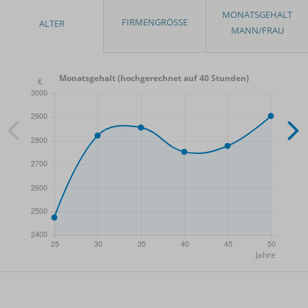
Monatsgehalt (hochgerechnet auf 40 Stunden)
- Min.
Frauen / Männer
- Mittelwert
- Max.