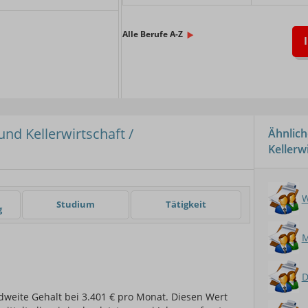
x.
Alle Berufe A-Z
nd Kellerwirtschaft /
Ähnlich
Kellerw
er
W
Studium
Tätigkeit
g
M
D
dweite Gehalt bei 3.401 € pro Monat. Diesen Wert