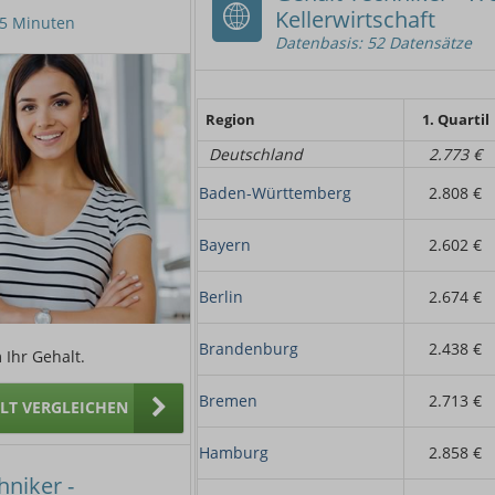
Kellerwirtschaft
n 5 Minuten
Datenbasis: 52 Datensätze
Region
1. Quartil
Deutschland
2.773 €
Baden-Württemberg
2.808 €
Bayern
2.602 €
Berlin
2.674 €
Brandenburg
2.438 €
 Ihr Gehalt.
Bremen
2.713 €
ALT VERGLEICHEN
Hamburg
2.858 €
hniker -