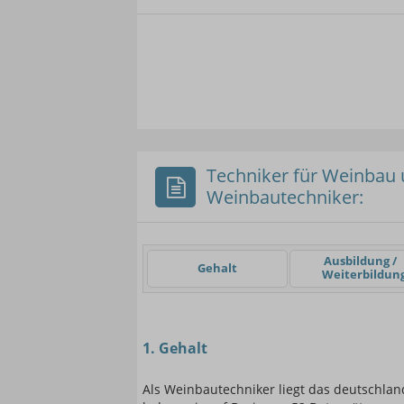
- Min.
Frauen / Männer
- Mittelwert
- Ma
Techniker für Weinbau u
Weinbautechniker:
Einsteigerin / Einsteig
Ausbildung /
Gehalt
Weiterbildun
1. Gehalt
Als Weinbautechniker liegt das deutschlan