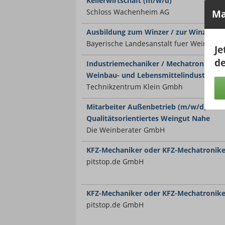
Kellerwirtschaft (m/w/d)
Schloss Wachenheim AG
Ma
Ausbildung zum Winzer / zur Winzerin 
Bayerische Landesanstalt fuer Wein und
Je
de
Industriemechaniker / Mechatroniker (m
Weinbau- und Lebensmittelindustrie
Technikzentrum Klein Gmbh
Mitarbeiter Außenbetrieb (m/w/d) Biol
Qualitätsorientiertes Weingut Nahe
Die Weinberater GmbH
KFZ-Mechaniker oder KFZ-Mechatronike
pitstop.de GmbH
KFZ-Mechaniker oder KFZ-Mechatronike
pitstop.de GmbH