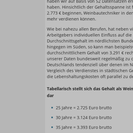
haben wir auf Basis von 52 Datensätzen ermi
haben. Hinsichtlich der Gehaltsspanne ist 
2.773 € beginnen, Weinbautechniker in de
mehr verdienen können.
Wie bei nahezu allen Berufen, hat neben v
Arbeitgebers individuellen Einfluss auf di
Durchschnittsgehalt im nördlichsten Bunde
hingegen im Süden, so kann man beispiel
durchschnittlichem Gehalt von 3.291 € rec
unserer Daten bundesweit regelmäßig zu d
Deutschlands tendenziell über denen im No
Vergleich des Verdienstes in städtischen 
die Lebenshaltungskosten oft parallel zu d
Tabellarisch stellt sich das Gehalt als We
dar
25 Jahre = 2.725 Euro brutto
30 Jahre = 3.124 Euro brutto
35 Jahre = 3.393 Euro brutto