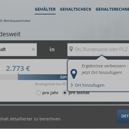
GEHÄLTER
GEHALTSCHECK
GEHALTSRECHN
aft Weinbautechniker
desweit
×
in
Ergebnisse verbessern -
2.773 €
3.893 €
jetzt Ort hinzufügen!
50%
Bruttogehalt bei 40 Wochenstunden.
Ort hinzufügen
pro Jahr
pro Monat
DET
halt detaillierter zu berechnen.