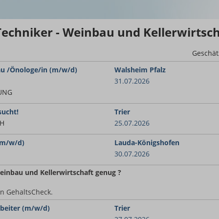
Techniker - Weinbau und Kellerwirtsc
Geschät
au /Önologe/in (m/w/d)
Walsheim Pfalz
31.07.2026
TUNG
sucht!
Trier
bH
25.07.2026
(m/w/d)
Lauda-Königshofen
30.07.2026
Weinbau und Kellerwirtschaft
genug ?
en GehaltsCheck.
rbeiter (m/w/d)
Trier