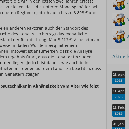
ttelt, die wir in den letzten zwei Jahren erfasst
F
festzustellen, dass die unteren Monatsgehälter bei
n oberen Regionen jedoch auch bis zu 3.893 € und
B
ielen anderen Faktoren auch der Standort des
e Höhe des Gehalts. So beträgt das monatliche
B
sland der Republik ungefähr 3.213 €. Arbeitet man
sweise in Baden-Württemberg mit einem
hnen. Insoweit ist anzumerken, dass die Analyse
Aktuel
em Ergebnis führt, dass die Gehälter im Süden
rden liegen. Jedoch ist dabei - wie auch beim
Gebieten mit denen auf dem Land - zu beachten, dass
en Gehältern steigen.
26. Apr.
2023
inbautechniker in Abhängigkeit vom Alter wie folgt
11. Apr.
2023
28. Feb.
2023
31. Jan.