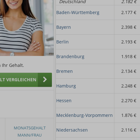
Deutschland
2.182 €
Baden-Württemberg
2.177 €
Bayern
2.398 €
Berlin
2.193 €
Brandenburg
1.918 €
 Ihr Gehalt.
Bremen
2.134 €
ALT VERGLEICHEN
Hamburg
2.248 €
Hessen
2.270 €
Mecklenburg-Vorpommern
1.876 €
Niedersachsen
2.116 €