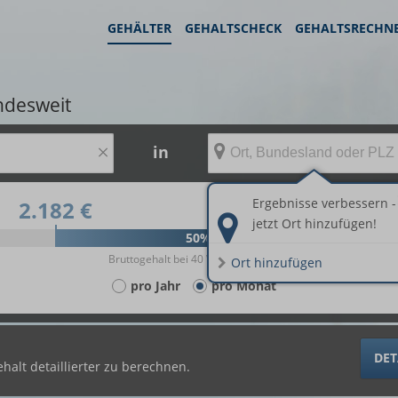
GEHÄLTER
GEHALTSCHECK
GEHALTSRECHN
ndesweit
×
in
Ergebnisse verbessern -
2.182 €
2.884 €
jetzt Ort hinzufügen!
50%
Bruttogehalt bei 40 Wochenstunden.
Ort hinzufügen
pro Jahr
pro Monat
DET
halt detaillierter zu berechnen.