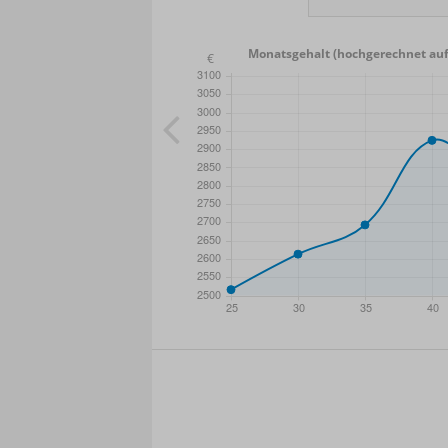
Monatsgehalt (hochgerechnet auf
- Min.
Frauen / Männer
- Mittelwert
- Ma