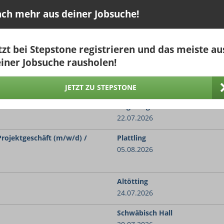
30.07.2026
ch mehr aus deiner Jobsuche!
termanagement (m/w/d) im
Schweinfurt
23.07.2026
z-KG
tzt bei Stepstone registrieren und das meiste au
iner Jobsuche rausholen!
g & Materialmanagement für
Teisnach
24.07.2026
JETZT ZU STEPSTONE
venzen
Augsburg
22.07.2026
Projektgeschäft (m/w/d) /
Plattling
05.08.2026
Altötting
24.07.2026
Schwäbisch Hall