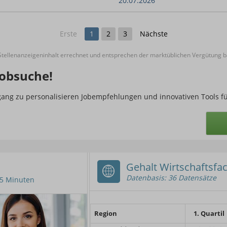
20.07.2026
Erste
1
2
3
Nächste
ellenanzeigeninhalt errechnet und entsprechen der marktüblichen Vergütung ba
obsuche!
ugang zu personalisieren Jobempfehlungen und innovativen Tools f
Gehalt Wirtschaftsfac
Datenbasis: 36 Datensätze
n 5 Minuten
Region
1. Quartil