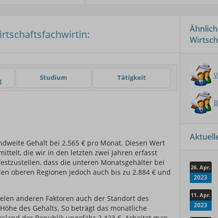
Ähnlich
irtschaftsfachwirtin:
Wirtsch
er
V
Studium
Tätigkeit
g
B
Aktuel
andweite Gehalt bei 2.565 € pro Monat. Diesen Wert
ttelt, die wir in den letzten zwei Jahren erfasst
festzustellen, dass die unteren Monatsgehälter bei
26. Apr.
 den oberen Regionen jedoch auch bis zu 2.884 € und
2023
11. Apr.
ielen anderen Faktoren auch der Standort des
2023
e Höhe des Gehalts. So beträgt das monatliche
sland der Republik ungefähr 2.423 €. Arbeitet man