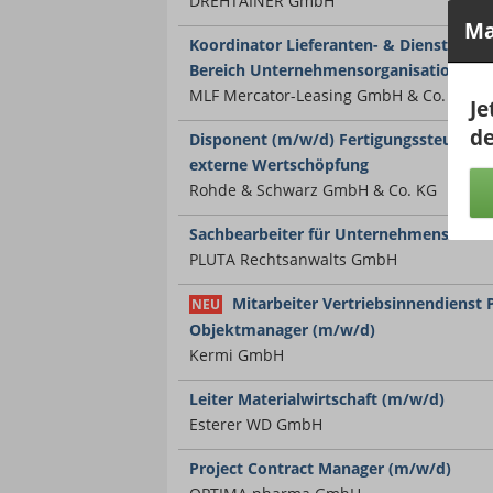
DREHTAINER GmbH
Ma
Koordinator Lieferanten- & Dienstleis
Bereich Unternehmensorganisation
MLF Mercator-Leasing GmbH & Co. Finan
Je
de
Disponent (m/w/d) Fertigungssteuerun
externe Wertschöpfung
Rohde & Schwarz GmbH & Co. KG
Sachbearbeiter für Unternehmensinsol
PLUTA Rechtsanwalts GmbH
Mitarbeiter Vertriebsinnendienst 
NEU
Objektmanager (m/w/d)
Kermi GmbH
Leiter Materialwirtschaft (m/w/d)
Esterer WD GmbH
Project Contract Manager (m/w/d)