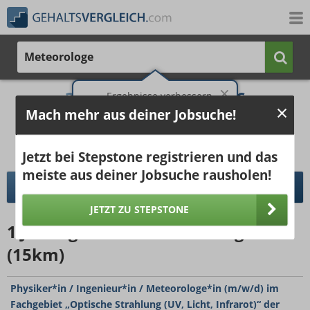
Meteorologe
3.099 €
4.819 €
Ergebnisse verbessern -
jetzt Ort hinzufügen!
Mach mehr aus deiner Jobsuche!
25%
50%
25%
Bruttogehalt bei 40 Wochenstunden.
Ort hinzufügen
Jetzt bei Stepstone registrieren und das
pro Jahr
pro Monat
meiste aus deiner Jobsuche rausholen!
DETAILLIERTER GEHALTSVERGLEICH
JETZT ZU STEPSTONE
1
Jobangebot
für Meteorologe
(15km)
Physiker*in / Ingenieur*in / Meteorologe*in (m/w/d) im
Fachgebiet „Optische Strahlung (UV, Licht, Infrarot)“ der