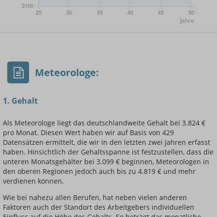
- Min.
Frauen / Männer
- Mittelwert
- Max.
Meteorologe:
1. Gehalt
Als Meteorologe liegt das deutschlandweite Gehalt bei 3.824 €
pro Monat. Diesen Wert haben wir auf Basis von 429
Einsteigerin / Einsteiger
Datensätzen ermittelt, die wir in den letzten zwei Jahren erfasst
haben. Hinsichtlich der Gehaltsspanne ist festzustellen, dass die
unteren Monatsgehälter bei 3.099 € beginnen, Meteorologen in
den oberen Regionen jedoch auch bis zu 4.819 € und mehr
verdienen können.
Wie bei nahezu allen Berufen, hat neben vielen anderen
Faktoren auch der Standort des Arbeitgebers individuellen
Einfluss auf die Höhe des Gehalts. So beträgt das monatliche