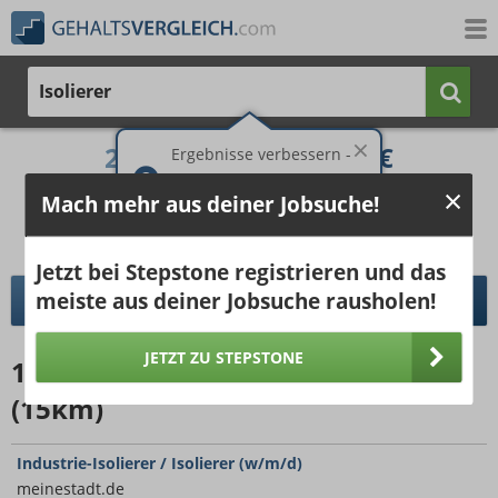
Isolierer
2.019 €
2.760 €
Ergebnisse verbessern -
jetzt Ort hinzufügen!
25%
50%
25%
Mach mehr aus deiner Jobsuche!
Bruttogehalt bei 40 Wochenstunden.
Ort hinzufügen
pro Jahr
pro Monat
Jetzt bei Stepstone registrieren und das
meiste aus deiner Jobsuche rausholen!
DETAILLIERTER GEHALTSVERGLEICH
JETZT ZU STEPSTONE
185
Jobangebote
für Isolierer
(15km)
Industrie-Isolierer / Isolierer (w/m/d)
meinestadt.de