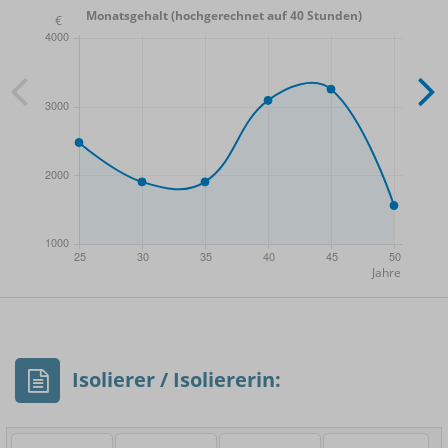
Monatsgehalt (hochgerechnet auf 40 Stunden)
- Min.
Frauen / Männer
- Mittelwert
- Max.
Isolierer / Isoliererin: