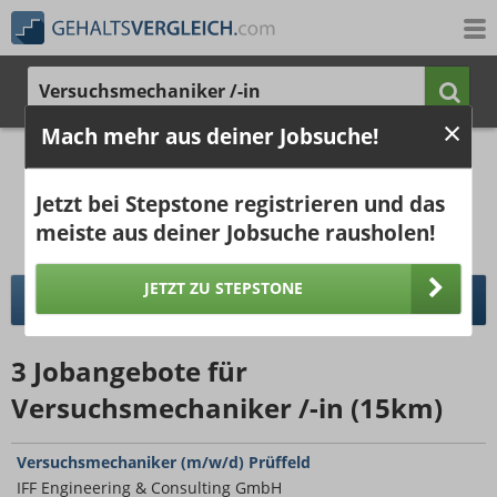
Versuchsmechaniker /-in
Mach mehr aus deiner Jobsuche!
2.820 €
4.048 €
Ergebnisse verbessern -
jetzt Ort hinzufügen!
25%
50%
25%
Jetzt bei Stepstone registrieren und das
Bruttogehalt bei 40 Wochenstunden.
Ort hinzufügen
meiste aus deiner Jobsuche rausholen!
pro Jahr
pro Monat
JETZT ZU STEPSTONE
DETAILLIERTER GEHALTSVERGLEICH
3
Jobangebote
für
Versuchsmechaniker /-in (15km)
Versuchsmechaniker (m/w/d) Prüffeld
IFF Engineering & Consulting GmbH