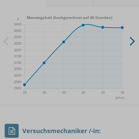
Monatsgehalt (hochgerechnet auf 40 Stunden)
- Min.
Frauen / Männer
- Mittelwert
- Max.
Versuchsmechaniker /-in: