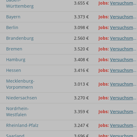
3.655 €
Jobs
Versuchsmechaniker /-in
Württemberg
Bayern
3.373 €
Jobs
Versuchsmechaniker /-in
Berlin
3.098 €
Jobs
Versuchsmechaniker /-in
Brandenburg
2.560 €
Jobs
Versuchsmechaniker /-in
Bremen
3.520 €
Jobs
Versuchsmechaniker /-in
Hamburg
3.408 €
Jobs
Versuchsmechaniker /-in
Hessen
3.416 €
Jobs
Versuchsmechaniker /-in
Mecklenburg-
3.013 €
Jobs
Versuchsmechaniker /-in
Vorpommern
Niedersachsen
3.270 €
Jobs
Versuchsmechaniker /-in
Nordrhein-
3.359 €
Jobs
Versuchsmechaniker /-in
Westfalen
Rheinland-Pfalz
3.247 €
Jobs
Versuchsmechaniker /-in
Saarland
3.696 €
Jobs
Versuchsmechaniker /-in