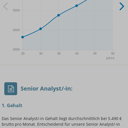
- Min.
Frauen / Männer
- Mittelwert
- Max.
Senior Analyst/-in:
1. Gehalt
Das Senior Analyst/-in Gehalt liegt durchschnittlich bei 5.490 €
brutto pro Monat. Entscheidend für unsere Senior Analyst/-in
Einsteigerin / Einsteiger