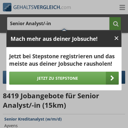
Senior Analyst/-in
Mach mehr aus deiner Jobsuche!
4.416 €
7.031 €
Ergebnisse verbessern -
jetzt Ort hinzufügen!
25%
50%
25%
Jetzt bei Stepstone registrieren und das
Bruttogehalt bei 40 Wochenstunden.
Ort hinzufügen
meiste aus deiner Jobsuche rausholen!
pro Jahr
pro Monat
DETAILLIERTER GEHALTSVERGLEICH
JETZT ZU STEPSTONE
8419
Jobangebote
für Senior
Analyst/-in (15km)
Senior Kreditanalyst (w/m/d)
Ayvens