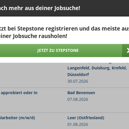
Sinsheim Elsenz
05.08.2026
ch mehr aus deiner Jobsuche!
Wiesloch
05.08.2026
tzt bei Stepstone registrieren und das meiste au
iner Jobsuche rausholen!
Heidelberg Neckar
05.08.2026
JETZT ZU STEPSTONE
) freiberuflich 30 €/h
Oberhausen, Gelsenkirchen,
Mettmann, Mönchengladbach,
Langenfeld, Duisburg, Krefeld,
Düsseldorf
30.07.2026
 approbiert oder in
Bad Bevensen
07.08.2026
larbeiter (m/w/d)
Leer (Ostfriesland)
01.08.2026