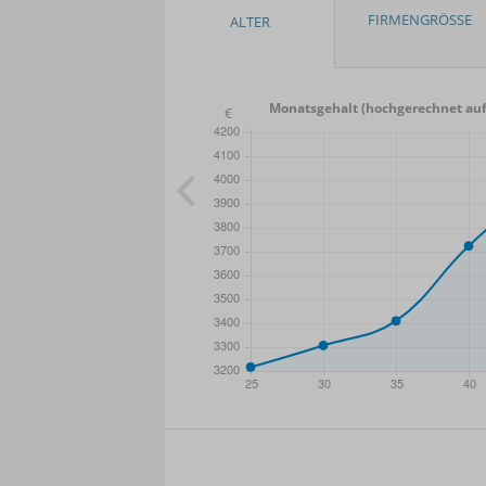
Monatsgehalt (hochgerechnet auf
- Min.
Frauen / Männer
- Mittelwert
- Ma