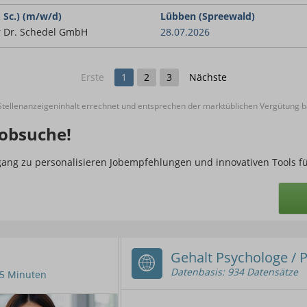
 Sc.) (m/w/d)
Lübben (Spreewald)
r Dr. Schedel GmbH
28.07.2026
Erste
1
2
3
Nächste
ellenanzeigeninhalt errechnet und entsprechen der marktüblichen Vergütung ba
obsuche!
ugang zu personalisieren Jobempfehlungen und innovativen Tools f
Gehalt Psychologe / 
Datenbasis: 934 Datensätze
n 5 Minuten