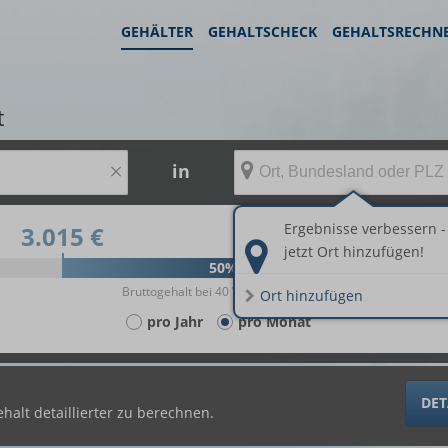
GEHÄLTER
GEHALTSCHECK
GEHALTSRECHN
t
×
in
Ergebnisse verbessern -
3.015 €
4.368 €
jetzt Ort hinzufügen!
50%
Bruttogehalt bei 40 Wochenstunden.
Ort hinzufügen
pro Jahr
pro Monat
DET
halt detaillierter zu berechnen.