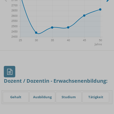
- Min.
Frauen / Männer
- Mittelwert
- Max.
Dozent / Dozentin - Erwachsenenbildung:
Gehalt
Ausbildung
Studium
Tätigkeit
Einsteigerin / Einsteiger