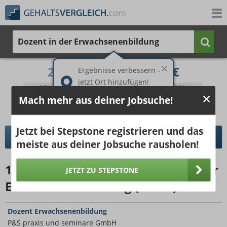
Dozent in der Erwachsenenbildung
2.333 €
3.515 €
Ergebnisse verbessern -
jetzt Ort hinzufügen!
25%
50%
25%
Mach mehr aus deiner Jobsuche!
Bruttogehalt bei 40 Wochenstunden.
Ort hinzufügen
pro Jahr
pro Monat
Jetzt bei Stepstone registrieren und das
DETAILLIERTER GEHALTSVERGLEICH
meiste aus deiner Jobsuche rausholen!
1018
Jobangebote
für Dozent in der
JETZT ZU STEPSTONE
Erwachsenenbildung (15km)
Dozent Erwachsenenbildung
P&S praxis und seminare GmbH