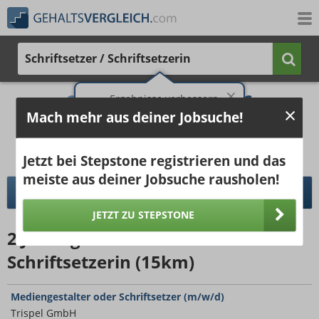
Schriftsetzer / Schriftsetzerin
2.473 €
3.690 €
Ergebnisse verbessern -
Mach mehr aus deiner Jobsuche!
jetzt Ort hinzufügen!
25%
50%
25%
Bruttogehalt bei 40 Wochenstunden.
Ort hinzufügen
Jetzt bei Stepstone registrieren und das
pro Jahr
pro Monat
meiste aus deiner Jobsuche rausholen!
DETAILLIERTER GEHALTSVERGLEICH
JETZT ZU STEPSTONE
2
Jobangebote
für Schriftsetzer /
Schriftsetzerin (15km)
Mediengestalter oder Schriftsetzer (m/w/d)
Trispel GmbH