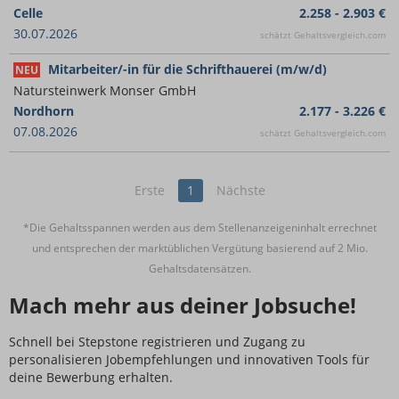
Celle
2.258 - 2.903 €
30.07.2026
schätzt Gehaltsvergleich.com
Mitarbeiter/-in für die Schrifthauerei (m/w/d)
NEU
Natursteinwerk Monser GmbH
Nordhorn
2.177 - 3.226 €
07.08.2026
schätzt Gehaltsvergleich.com
Erste
1
Nächste
*Die Gehaltsspannen werden aus dem Stellenanzeigeninhalt errechnet
und entsprechen der marktüblichen Vergütung basierend auf 2 Mio.
Gehaltsdatensätzen.
Mach mehr aus deiner Jobsuche!
Schnell bei Stepstone registrieren und Zugang zu
personalisieren Jobempfehlungen und innovativen Tools für
deine Bewerbung erhalten.