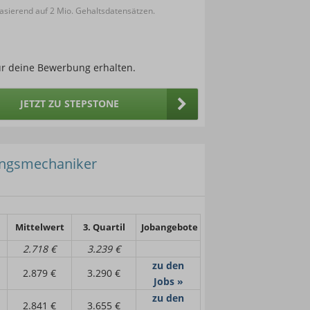
sierend auf 2 Mio. Gehaltsdatensätzen.
ür deine Bewerbung erhalten.
JETZT ZU STEPSTONE
ungsmechaniker
Mittelwert
3. Quartil
Jobangebote
2.718 €
3.239 €
zu den
2.879 €
3.290 €
Jobs »
zu den
2.841 €
3.655 €