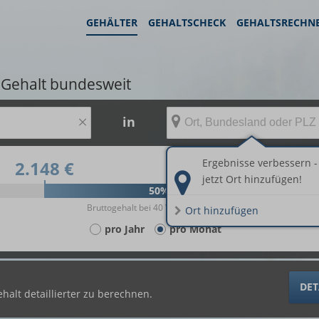
GEHÄLTER
GEHALTSCHECK
GEHALTSRECHN
Gehalt bundesweit
×
in
Ergebnisse verbessern -
2.148 €
3.239 €
jetzt Ort hinzufügen!
50%
Bruttogehalt bei 40 Wochenstunden.
Ort hinzufügen
pro Jahr
pro Monat
DET
halt detaillierter zu berechnen.