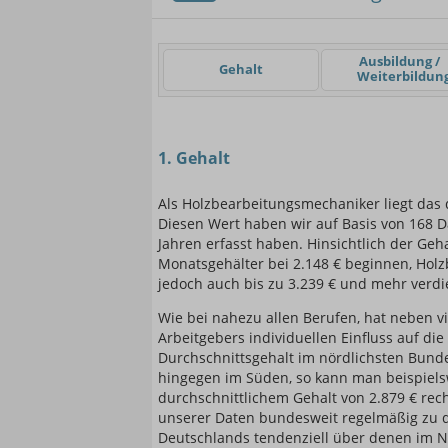
Einsteigerin / Einsteig
Ausbildung /
Gehalt
Weiterbildun
1. Gehalt
Als Holzbearbeitungsmechaniker liegt das 
Diesen Wert haben wir auf Basis von 168 Da
Jahren erfasst haben. Hinsichtlich der Geha
Monatsgehälter bei 2.148 € beginnen, Hol
jedoch auch bis zu 3.239 € und mehr verd
Wie bei nahezu allen Berufen, hat neben v
Arbeitgebers individuellen Einfluss auf di
Durchschnittsgehalt im nördlichsten Bunde
hingegen im Süden, so kann man beispiel
durchschnittlichem Gehalt von 2.879 € rec
unserer Daten bundesweit regelmäßig zu d
Deutschlands tendenziell über denen im No