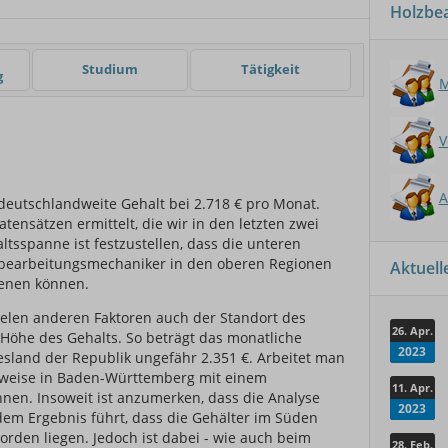
Holzbe
er
Studium
Tätigkeit
g
M
V
A
deutschlandweite Gehalt bei 2.718 € pro Monat.
tensätzen ermittelt, die wir in den letzten zwei
ltsspanne ist festzustellen, dass die unteren
zbearbeitungsmechaniker in den oberen Regionen
Aktuel
ienen können.
ielen anderen Faktoren auch der Standort des
26. Apr.
e Höhe des Gehalts. So beträgt das monatliche
2023
sland der Republik ungefähr 2.351 €. Arbeitet man
sweise in Baden-Württemberg mit einem
11. Apr.
hnen. Insoweit ist anzumerken, dass die Analyse
2023
em Ergebnis führt, dass die Gehälter im Süden
rden liegen. Jedoch ist dabei - wie auch beim
28. Feb.