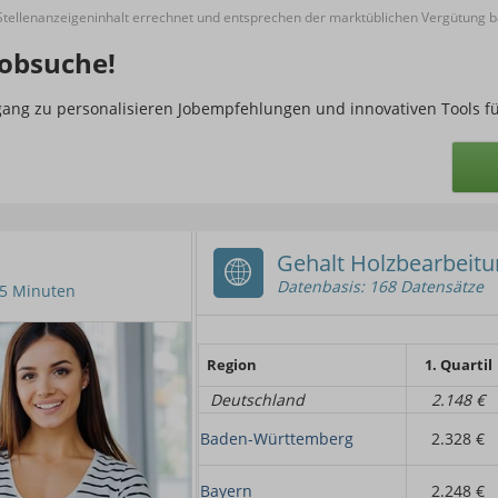
ellenanzeigeninhalt errechnet und entsprechen der marktüblichen Vergütung ba
obsuche!
ugang zu personalisieren Jobempfehlungen und innovativen Tools f
Gehalt Holzbearbeit
Datenbasis: 168 Datensätze
n 5 Minuten
Region
1. Quartil
Deutschland
2.148 €
Baden-Württemberg
2.328 €
Bayern
2.248 €