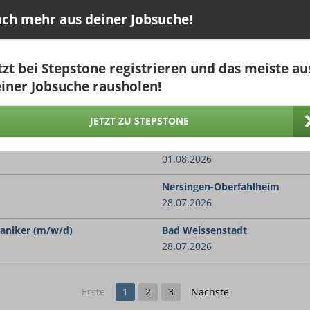
Sulzbach-Laufen
ch mehr aus deiner Jobsuche!
25.07.2026
Sulzbach
tzt bei Stepstone registrieren und das meiste au
25.07.2026
iner Jobsuche rausholen!
Biberach
bH & Co.KG
27.07.2026
JETZT ZU STEPSTONE
88436 Eberhardzell
01.08.2026
Nersingen-Oberfahlheim
28.07.2026
aniker (m/w/d)
Bad Weissenstadt
28.07.2026
Erste
1
2
3
Nächste