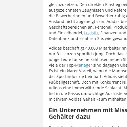
gleichzusetzen. Den direkten Einstieg be
ausgezeichneten Zeugnissen und Refere
die Bewerberinnen und Bewerber ruhig ei
Ausland nicht abgeneigt sein. Adidas bie
Geschäftsbereichen an. Personal, Produkt
und Einzelhandel,
Logistik
, Finanzen un
Datenbank und erfahren Sie, wie gewandt
Adidas beschäftigt 40.000 Mitarbeiterinn
nur 31 Lenzen sportlich jung. Doch das l
junge Leute für seine zahllosen neuen Sho
Viele der Top-
Manager
sind dagegen über
Es ist ein klarer Vorteil, wenn die Mann
der Sportindustrie beinhart. Adidas sieh
Fußballgeschäft. Doch mit Konkurrent Nik
Adidas eine immerwährende Schlacht. Mi
tief in die Kasse, um wichtige Ausrüster
mit ihrem Adidas Gehalt kaum mithalten
Ein Unternehmen mit Miss
Gehälter dazu