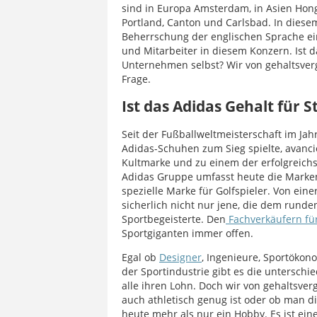
sind in Europa Amsterdam, in Asien Ho
Portland, Canton und Carlsbad. In diesem 
Beherrschung der englischen Sprache ei
und Mitarbeiter in diesem Konzern. Ist d
Unternehmen selbst? Wir von gehaltsverg
Frage.
Ist das Adidas Gehalt für
Seit der Fußballweltmeisterschaft im Jah
Adidas-Schuhen zum Sieg spielte, avancie
Kultmarke und zu einem der erfolgreic
Adidas Gruppe umfasst heute die Marken
spezielle Marke für Golfspieler. Von ein
sicherlich nicht nur jene, die dem runde
Sportbegeisterte. Den
Fachverkäufern für
Sportgiganten immer offen.
Egal ob
Designer
, Ingenieure, Sportöko
der Sportindustrie gibt es die unterschie
alle ihren Lohn. Doch wir von gehaltsver
auch athletisch genug ist oder ob man di
heute mehr als nur ein Hobby. Es ist ei