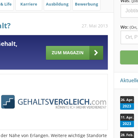
Was:
(Job
& Life
Karriere
Ausbildung
Bewerbung
lt?
27. Mai 2013
Wo:
(Ort
ehalt,
ZUM MAGAZIN
Aktuel
26. Apr.
2023
11. Apr.
2023
 der Nähe von Erlangen. Weitere wichtige Standorte
28. Feb.