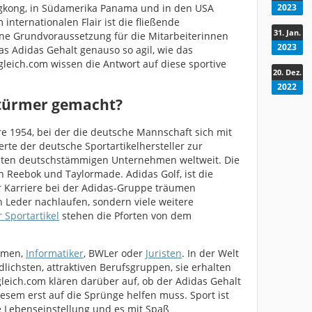
ngkong, in Südamerika Panama und in den USA
2023
internationalen Flair ist die fließende
31. Jan.
ne Grundvoraussetzung für die Mitarbeiterinnen
2023
as Adidas Gehalt genauso so agil, wie das
leich.com wissen die Antwort auf diese sportive
20. Dez.
2022
 Stürmer gemacht?
re 1954, bei der die deutsche Mannschaft sich mit
rte der deutsche Sportartikelhersteller zur
hsten deutschstämmigen Unternehmen weltweit. Die
 Reebok und Taylormade. Adidas Golf, ist die
er Karriere bei der Adidas-Gruppe träumen
n Leder nachlaufen, sondern viele weitere
 Sportartikel
stehen die Pforten von dem
nomen,
Informatiker
, BWLer oder
Juristen
. In der Welt
dlichsten, attraktiven Berufsgruppen, sie erhalten
gleich.com klären darüber auf, ob der Adidas Gehalt
esem erst auf die Sprünge helfen muss. Sport ist
ne Lebenseinstellung und es mit Spaß