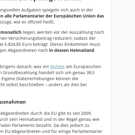
ungsvollen Aufgaben spiegeln sich auch in der
en alle Parlamentarier der Europäischen Union das
üge, wie es offiziell heißt.
 monatlich
liegen, werden vor der Auszahlung noch
en Versicherungsbeitrag reduziert, sodass der
at 6.824,85 Euro beträgt. Dieses Einkommen muss
iligen Abgeordneten noch
in dessen Heimatland
übrigens danach, was ein
Richter
am Europäischen
hen Grundbezahlung handelt sich um genau 38,5
r. Eigene Diätenerhöhungen können die
t selbst beschließen – anders als dies bei
 Ausnahmen
 Abgeordneten durch die EU gibt es seit 2009.
urch sein Heimatland und in der Regel genau wie
nalen Parlaments bezahlt. Da dies jedoch zu
n EU-Abgeordneten und für einige Parlamentarier