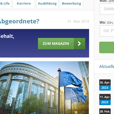
Was:
(Job
& Life
Karriere
Ausbildung
Bewerbung
-Abgeordnete?
21. Mai 2019
Wo:
(Ort
ehalt,
ZUM MAGAZIN
Aktuel
26. Apr.
2023
11. Apr.
2023
28. Feb.