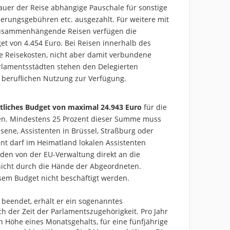
auer der Reise abhängige Pauschale für sonstige
erungsgebühren etc. ausgezahlt. Für weitere mit
zusammenhängende Reisen verfügen die
get von 4.454 Euro. Bei Reisen innerhalb des
e Reisekosten, nicht aber damit verbundene
arlamentsstädten stehen den Delegierten
 beruflichen Nutzung zur Verfügung.
liches Budget von maximal 24.943 Euro
für die
zen. Mindestens 25 Prozent dieser Summe muss
lassene, Assistenten in Brüssel, Straßburg oder
t darf im Heimatland lokalen Assistenten
den von der EU-Verwaltung direkt an die
 nicht durch die Hände der Abgeordneten.
sem Budget nicht beschäftigt werden.
 beendet, erhält er ein sogenanntes
ch der Zeit der Parlamentszugehörigkeit. Pro Jahr
n Höhe eines Monatsgehalts, für eine fünfjährige