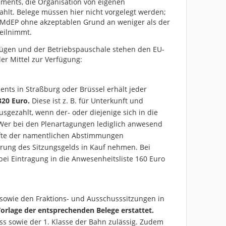
ments, die Organisation von eigenen
zahlt. Belege müssen hier nicht vorgelegt werden;
in MdEP ohne akzeptablen Grund an weniger als der
teilnimmt.
zügen und der Betriebspauschale stehen den EU-
ler Mittel zur Verfügung:
ments in Straßburg oder Brüssel erhält jeder
320 Euro.
Diese ist z. B. für Unterkunft und
sgezahlt, wenn der- oder diejenige sich in die
 Wer bei den Plenartagungen lediglich anwesend
lfte der namentlichen Abstimmungen
rung des Sitzungsgelds in Kauf nehmen. Bei
bei Eintragung in die Anwesenheitsliste 160 Euro
sowie den Fraktions- und Ausschusssitzungen in
orlage der entsprechenden Belege erstattet.
ass sowie der 1. Klasse der Bahn zulässig. Zudem