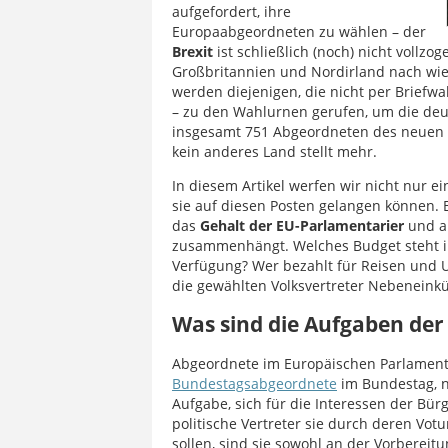
aufgefordert, ihre
Europaabgeordneten zu wählen – der
Brexit
ist schließlich (noch) nicht vollzo
Großbritannien und Nordirland nach wie 
werden diejenigen, die nicht per Briefwa
– zu den Wahlurnen gerufen, um die de
insgesamt 751 Abgeordneten des neuen
kein anderes Land stellt mehr.
In diesem Artikel werfen wir nicht nur 
sie auf diesen Posten gelangen können.
das
Gehalt der EU-Parlamentarier
und a
zusammenhängt. Welches Budget steht ih
Verfügung? Wer bezahlt für Reisen und 
die gewählten Volksvertreter Nebeneinkü
Was sind die Aufgaben de
Abgeordnete im Europäischen Parlamen
Bundestagsabgeordnete
im Bundestag, 
Aufgabe, sich für die Interessen der Bür
politische Vertreter sie durch deren Votu
sollen, sind sie sowohl an der Vorbereit