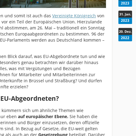
2023
31. Jan.
gen und somit ist auch das
Vereinigte Königreich
von
2023
vor ein Teil der Europäischen Union. Hierzulande
hl abstimmen, am 26. Mai – traditionell ein Sonntag
20. Dez.
utschen Europaabgeordneten zu bestimmen. 96 der
2022
 EU-Parlaments werden aus Deutschland kommen –
einen Blick darauf, was EU-Abgebordnete tun und wie
 Besonders genau betrachten wir darüber hinaus
lles, was mit Vergütungen und Bezügen
nen für Mitarbeiter und Mitarbeiterinnen zur
Unterkünfte in Brüssel und Straßburg? Und dürfen
nfte erzielen?
r EU-Abgeordneten?
t kümmern sich um ähnliche Themen wie
nur eben
auf europäischer Ebene.
Sie haben die
gerinnen und Bürger einzusetzen, deren offizielle
m sind. In Bezug auf Gesetze, die EU-weit gelten
ung als auch an der
Gesetzgebung
beteiligt. Darüber