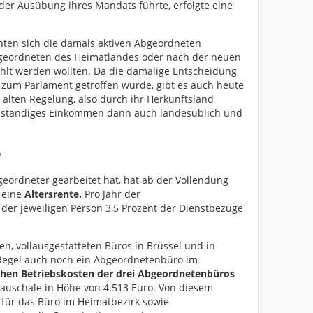
der Ausübung ihres Mandats führte, erfolgte eine
nnten sich die damals aktiven Abgeordneten
Abgeordneten des Heimatlandes oder nach der neuen
hlt werden wollten. Da die damalige Entscheidung
 zum Parlament getroffen wurde, gibt es auch heute
r alten Regelung, also durch ihr Herkunftsland
ollständiges Einkommen dann auch landesüblich und
e
geordneter gearbeitet hat, hat ab der Vollendung
 eine
Altersrente.
Pro Jahr der
 der jeweiligen Person 3,5 Prozent der Dienstbezüge
n, vollausgestatteten Büros in Brüssel und in
 Regel auch noch ein Abgeordnetenbüro im
chen Betriebskosten der drei Abgeordnetenbüros
 Pauschale in Höhe von 4.513 Euro. Von diesem
 für das Büro im Heimatbezirk sowie