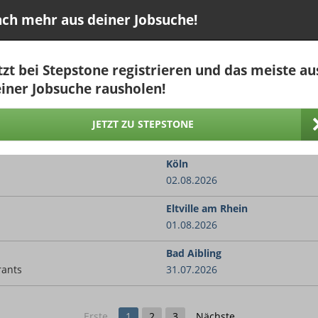
Heiligendamm
ch mehr aus deiner Jobsuche!
04.08.2026
Weitnau
tzt bei Stepstone registrieren und das meiste au
01.08.2026
iner Jobsuche rausholen!
nerbar (m/w/d) mit Option
Düsseldorf
25.07.2026
JETZT ZU STEPSTONE
Köln
02.08.2026
Eltville am Rhein
01.08.2026
Bad Aibling
rants
31.07.2026
Erste
1
2
3
Nächste