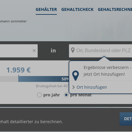
GEHÄLTER
GEHALTSCHECK
GEHALTSRECHN
chmann sommelier
×
in
Ergebnisse verbessern -
1.959 €
2.930 €
jetzt Ort hinzufügen!
50%
Bruttogehalt bei 40 Wochenstunden.
Ort hinzufügen
pro Jahr
pro Monat
DET
halt detaillierter zu berechnen.