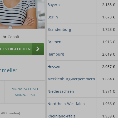
Bayern
2.188 €
Berlin
1.673 €
Brandenburg
1.723 €
 Ihr Gehalt.
Bremen
1.916 €
ALT VERGLEICHEN
Hamburg
2.019 €
Hessen
2.037 €
mmelier
Mecklenburg-Vorpommern
1.684 €
Niedersachsen
1.871 €
Nordrhein-Westfalen
1.966 €
 40 Stunden)
Rheinland-Pfalz
1.939 €