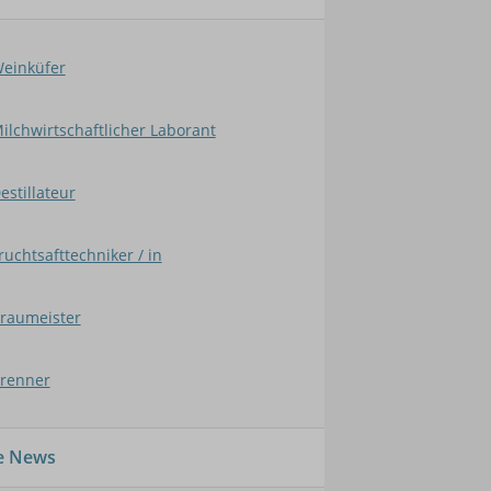
einküfer
ilchwirtschaftlicher Laborant
estillateur
ruchtsafttechniker / in
raumeister
renner
le News