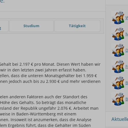
e:
er
W
Studium
Tätigkeit
g
M
D
Gehalt bei 2.197 € pro Monat. Diesen Wert haben wir
F
 wir in den letzten zwei Jahren erfasst haben.
tellen, dass die unteren Monatsgehälter bei 1.959 €
nen jedoch auch bis zu 2.930 € und mehr verdienen
B
ielen anderen Faktoren auch der Standort des
B
e Höhe des Gehalts. So beträgt das monatliche
sland der Republik ungefähr 2.076 €. Arbeitet man
sweise in Baden-Württemberg mit einem
Aktuel
hnen. Insoweit ist anzumerken, dass die Analyse
em Ergebnis führt, dass die Gehälter im Süden