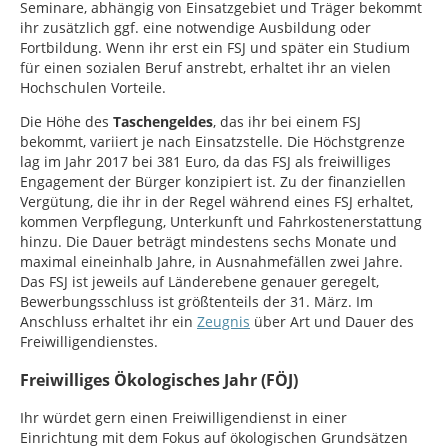
Seminare, abhängig von Einsatzgebiet und Träger bekommt
ihr zusätzlich ggf. eine notwendige Ausbildung oder
Fortbildung. Wenn ihr erst ein FSJ und später ein Studium
für einen sozialen Beruf anstrebt, erhaltet ihr an vielen
Hochschulen Vorteile.
Die Höhe des
Taschengeldes
, das ihr bei einem FSJ
bekommt, variiert je nach Einsatzstelle. Die Höchstgrenze
lag im Jahr 2017 bei 381 Euro, da das FSJ als freiwilliges
Engagement der Bürger konzipiert ist. Zu der finanziellen
Vergütung, die ihr in der Regel während eines FSJ erhaltet,
kommen Verpflegung, Unterkunft und Fahrkostenerstattung
hinzu. Die Dauer beträgt mindestens sechs Monate und
maximal eineinhalb Jahre, in Ausnahmefällen zwei Jahre.
Das FSJ ist jeweils auf Länderebene genauer geregelt,
Bewerbungsschluss ist größtenteils der 31. März. Im
Anschluss erhaltet ihr ein
Zeugnis
über Art und Dauer des
Freiwilligendienstes.
Freiwilliges Ökologisches Jahr (FÖJ)
Ihr würdet gern einen Freiwilligendienst in einer
Einrichtung mit dem Fokus auf ökologischen Grundsätzen