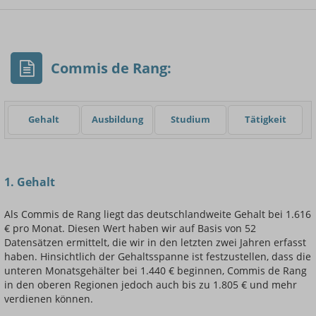
- Min.
Frauen / Männer
- Mittelwert
- Max.
Commis de Rang:
Gehalt
Ausbildung
Studium
Tätigkeit
Einsteigerin / Einsteiger
1. Gehalt
Als Commis de Rang liegt das deutschlandweite Gehalt bei 1.616
€ pro Monat. Diesen Wert haben wir auf Basis von 52
Datensätzen ermittelt, die wir in den letzten zwei Jahren erfasst
haben. Hinsichtlich der Gehaltsspanne ist festzustellen, dass die
unteren Monatsgehälter bei 1.440 € beginnen, Commis de Rang
in den oberen Regionen jedoch auch bis zu 1.805 € und mehr
verdienen können.