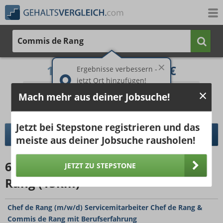
Commis de Rang
1.440 €
1.805 €
Ergebnisse verbessern -
jetzt Ort hinzufügen!
25%
50%
25%
Mach mehr aus deiner Jobsuche!
Bruttogehalt bei 40 Wochenstunden.
Ort hinzufügen
pro Jahr
pro Monat
Jetzt bei Stepstone registrieren und das
DETAILLIERTER GEHALTSVERGLEICH
meiste aus deiner Jobsuche rausholen!
6832
Jobangebote
für Commis de
JETZT ZU STEPSTONE
Rang (15km)
Chef de Rang (m/w/d) Servicemitarbeiter Chef de Rang &
Commis de Rang mit Berufserfahrung