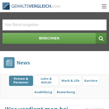
BERECHNEN
News
Firmen &
Lohn &
Work & Life
Karriere
Personen
Gehalt
Ausbildung
Bewerbung
Was verdient man bei