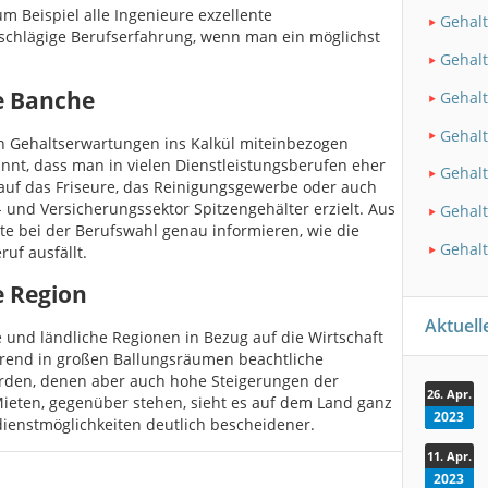
m Beispiel alle Ingenieure exzellente
Gehalt
inschlägige Berufserfahrung, wenn man ein möglichst
Gehalt
e Banche
Gehalt
Gehalt
n Gehaltserwartungen ins Kalkül miteinbezogen
annt, dass man in vielen Dienstleistungsberufen eher
Gehalt
e auf das Friseure, das Reinigungsgewerbe oder auch
und Versicherungssektor Spitzengehälter erzielt. Aus
Gehalt
te bei der Berufswahl genau informieren, wie die
Gehalt
uf ausfällt.
e Region
Aktuel
e und ländliche Regionen in Bezug auf die Wirtschaft
rend in großen Ballungsräumen beachtliche
urden, denen aber auch hohe Steigerungen der
26. Apr.
ieten, gegenüber stehen, sieht es auf dem Land ganz
2023
dienstmöglichkeiten deutlich bescheidener.
11. Apr.
2023