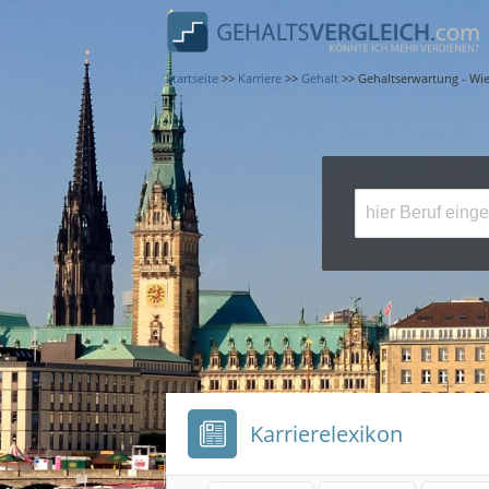
Startseite
>>
Karriere
>>
Gehalt
>>
Gehaltserwartung - Wi
Karrierelexikon