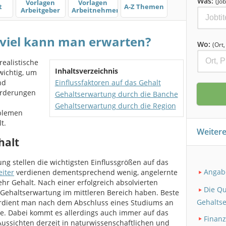
Was:
(Job
Vorlagen
Vorlagen
t
A-Z Themen
Arbeitgeber
Arbeitnehmer
 viel kann man erwarten?
Wo:
(Ort
realistische
Inhaltsverzeichnis
wichtig, um
nd
Einflussfaktoren auf das Gehalt
orderungen
Gehaltserwartung durch die Banche
Gehaltserwartung durch die Region
oblemen
t.
Weiter
halt
ung stellen die wichtigsten Einflussgrößen auf das
Angab
eiter
verdienen dementsprechend wenig, angelernte
 Gehalt. Nach einer erfolgreich absolvierten
Die Qua
 Gehaltserwartung im mittleren Bereich haben. Beste
Gehaltse
verdient man nach dem Abschluss eines Studiums an
le. Dabei kommt es allerdings auch immer auf das
Finan
Aussichten derzeit in naturwissenschaftlichen und